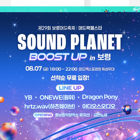
보령 워케이션 센터 수익시설(카페)
보령 워케이션 센터 수익시
운영 사업자를 모집합니다. 자세한
(어린이놀이방) 운영 사업자
사항은 첨부 파일 확인 부탁드립니다.
모집합니다. 자세한 사항은 첨부 파일
확인 부탁드립니다.
2026-07-27
2026-07-08
주요사업
보령머드축제, 보령머드화장품 등
주요사업을 소개합니다.
보령머드
대천겨울바다
축제
사랑축제
보령머드