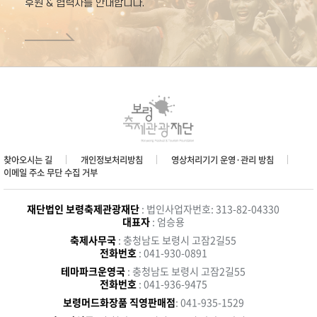
후원 & 협력사를 안내합니다.
찾아오시는 길
개인정보처리방침
영상처리기기 운영·관리 방침
이메일 주소 무단 수집 거부
재단법인 보령축제관광재단
: 법인사업자번호: 313-82-04330
대표자
: 엄승용
축제사무국
: 충청남도 보령시 고잠2길55
전화번호
: 041-930-0891
테마파크운영국
: 충청남도 보령시 고잠2길55
전화번호
: 041-936-9475
보령머드화장품 직영판매점
: 041-935-1529