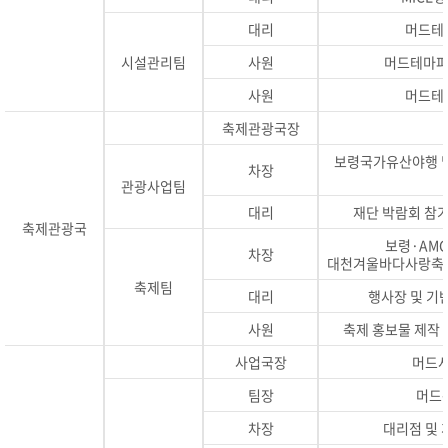
대리
머드테
시설관리팀
사원
머드테마파
사원
머드테
축제관광국장
보령국가유산야행 및
차장
관광사업팀
대리
재단 박람회 참가
축제관광국
보령·AMC
차장
대천겨울바다사랑축제 
축제팀
대리
행사장 및 기
사원
축제 홍보물 제작 
사업국장
머드사
팀장
머드
차장
대리점 및 