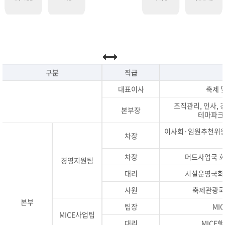
구분
직급
대표이사
축제 
조직관리, 인사, 
본부장
테마파크 
이사회·임원추천위원회
차장
차장
머드사업국 회
경영지원팀
대리
시설운영국회계
사원
축제관광국
본부
팀장
MI
MICE사업팀
대리
MICE