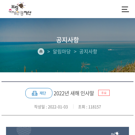
공지사항
알림마당
공지사항
2022년 새해 인사말
재단
주요
작성일
: 2022-01-03
조회
: 118157