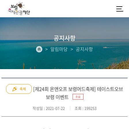
공지사항
알림마당
공지사항
[제24회 온앤오프 보령머드축제] 테이스트오브
축제
보령 이벤트
주요
작성일
: 2021-07-22
조회
: 199253