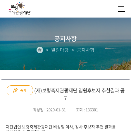
공지사항
알림마당
공지사항
(재)보령축제관광재단 임원후보자 추천결과 공
축제
고
작성일
: 2020-01-31
조회
: 136301
재단법인 보령축제관광재단 비상임 이사, 감사 후보자 추천 결과를