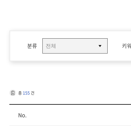
분류
키
총
155
건
No.