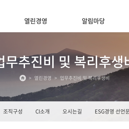
열린경영
알림마당
업무추진비 및 복리후생
열린경영
업무추진비 및 복리후생비
조직구성
CI소개
오시는길
ESG경영 선언