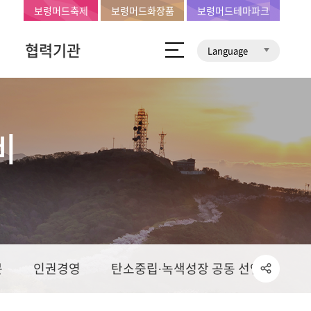
보령머드축제
보령머드화장품
보령머드테마파크
협력기관
Language
비
문
인권경영
탄소중립∙녹색성장 공동 선언문