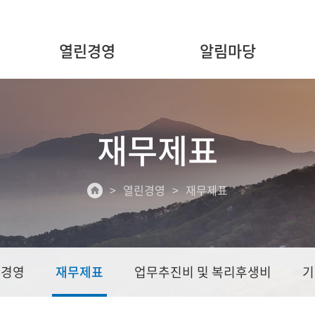
열린경영
알림마당
재무제표
열린경영
재무제표
린경영
재무제표
업무추진비 및 복리후생비
기