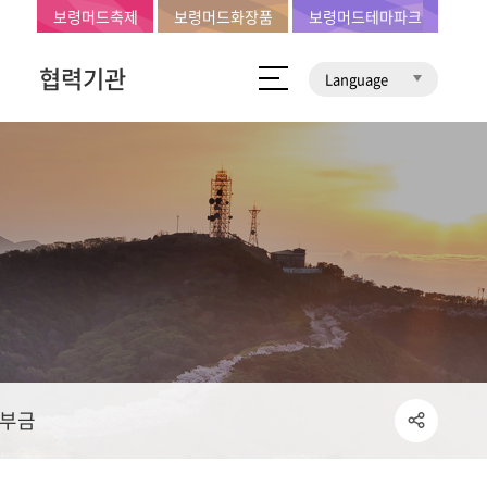
보령머드축제
보령머드화장품
보령머드테마파크
협력기관
Language
부금