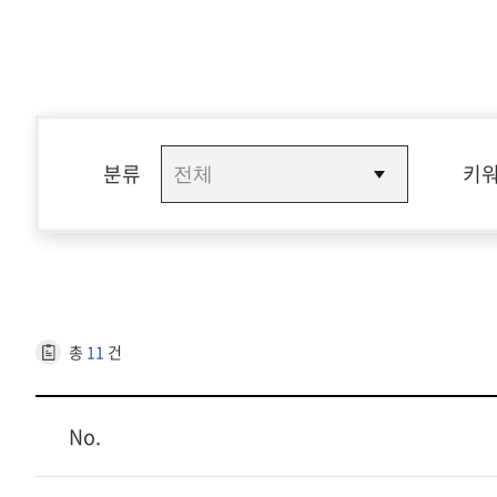
분류
키
총
11
건
No.