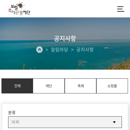
공지사항
알림마당
공지사항
전체
재단
축제
쇼핑몰
분류