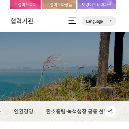
보령머드축제
보령머드화장품
보령머드테마파크
협력기관
Language
문
인권경영
탄소중립∙녹색성장 공동 선언문