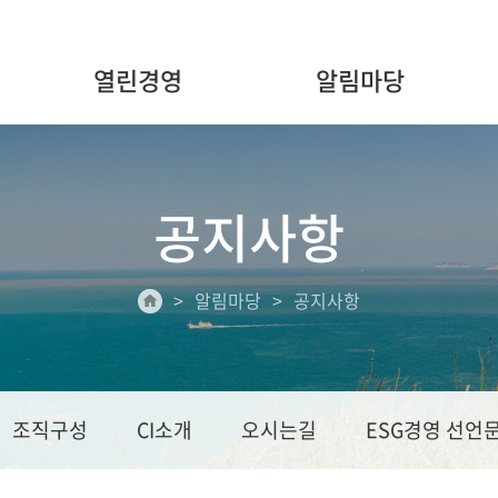
열린경영
알림마당
공지사항
알림마당
공지사항
조직구성
CI소개
오시는길
ESG경영 선언