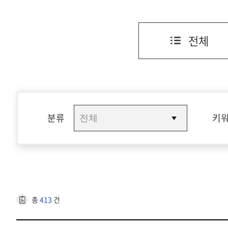
전체
분류
키
총
413
건