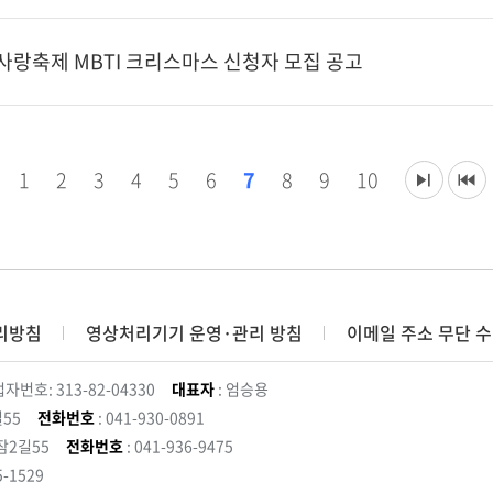
사랑축제 MBTI 크리스마스 신청자 모집 공고
1
2
3
4
5
6
7
8
9
10
리방침
영상처리기기 운영·관리 방침
이메일 주소 무단 수
자번호: 313-82-04330
대표자
: 엄승용
55
전화번호
: 041-930-0891
잠2길55
전화번호
: 041-936-9475
5-1529