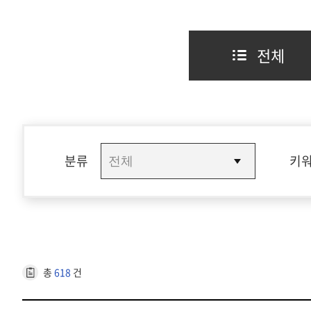
전체
분류
키
총
618
건