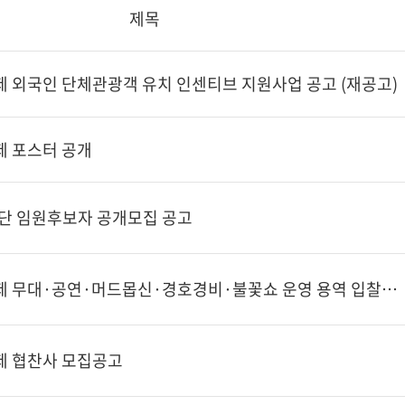
제목
제 외국인 단체관광객 유치 인센티브 지원사업 공고 (재공고)
제 포스터 공개
단 임원후보자 공개모집 공고
제26회 보령머드축제 무대·공연·머드몹신·경호경비·불꽃쇼 운영 용역 입찰공고(협상에 의한 계약)
제 협찬사 모집공고