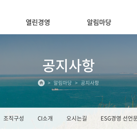
열린경영
알림마당
공지사항
알림마당
공지사항
조직구성
CI소개
오시는길
ESG경영 선언