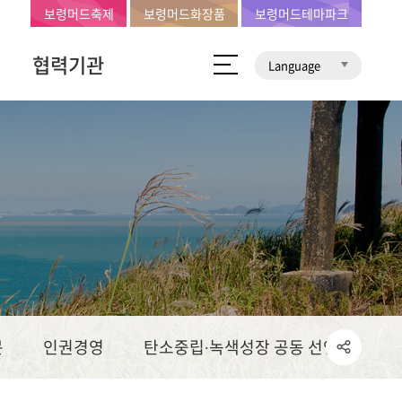
보령머드축제
보령머드화장품
보령머드테마파크
협력기관
Language
문
인권경영
탄소중립∙녹색성장 공동 선언문