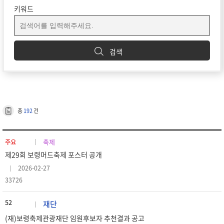
키워드
검색
총
192
건
축제
주요
제29회 보령머드축제 포스터 공개
2026-02-27
33726
52
재단
(재)보령축제관광재단 임원후보자 추천결과 공고