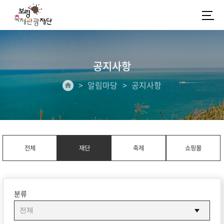
공지사항
알림마당
공지사항
전체
재단
축제
쇼핑몰
분류