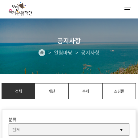
공지사항
알림마당
공지사항
전체
재단
축제
쇼핑몰
분류