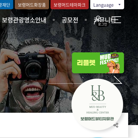
광재단
보령머드화장품
보령머드테마파크
Language
보령관광명소안내
공모전
커뮤니티
로그인