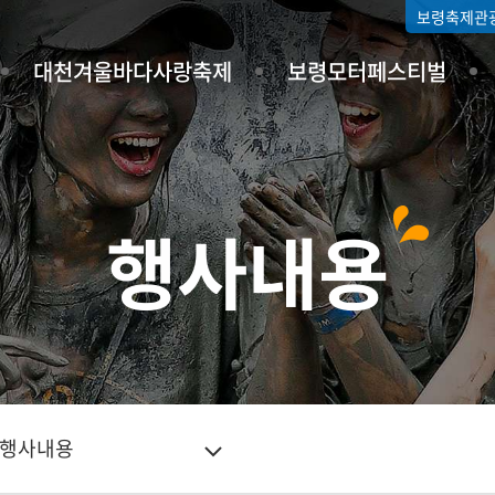
보령축제관
대천겨울바다사랑축제
보령모터페스티벌
행사내용
행사내용