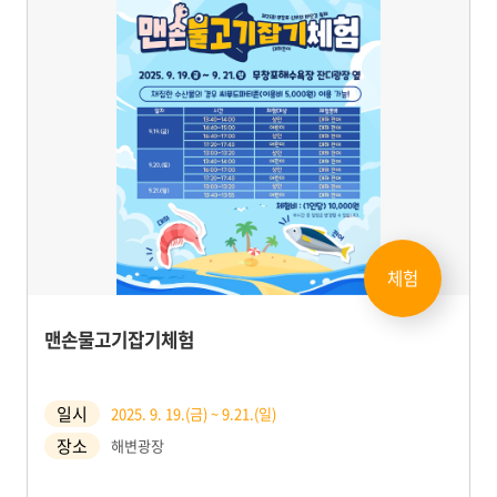
체험
맨손물고기잡기체험
일시
2025. 9. 19.(금) ~ 9.21.(일)
장소
해변광장