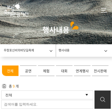
행사내용
무창포신비의바닷길축제
행사내용
전체
공연
체험
대회
연계행사
전시판매
총
9
개