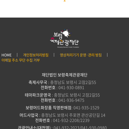
HOME
개인정보처리방침
영상처리기기 운영·관리 방침
이메일 주소 무단 수집 거부
재단법인 보령축제관광재단
축제사무국
: 충청남도 보령시 고잠2길55
전화번호
: 041-930-0891
테마파크운영국
: 충청남도 보령시 고잠2길55
전화번호
: 041-936-9475
보령머드화장품 직영판매점
: 041-935-1529
머드사업국
: 충청남도 보령시 주포면 관산공단길 14
전화번호
: 041-932-2208/2239
관광안내소(대천역)
: 041-932-2023/041-930-0980