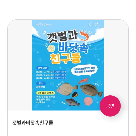
공연
갯벌과바닷속친구들