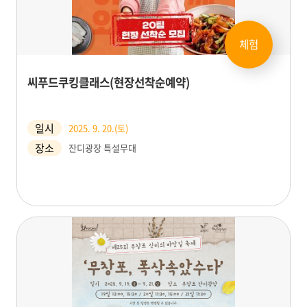
체험
씨푸드쿠킹클래스(현장선착순예약)
일시
2025. 9. 20.(토)
장소
잔디광장 특설무대