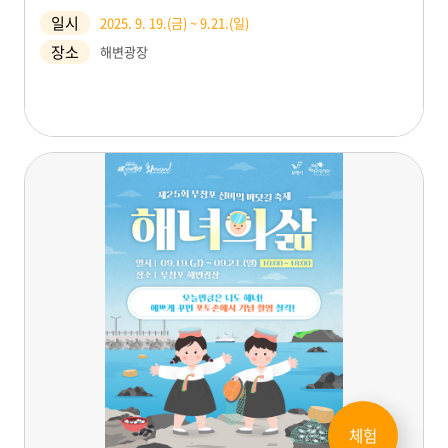
일시
2025. 9. 19.(금) ~ 9.21.(일)
장소
해변광장
체험