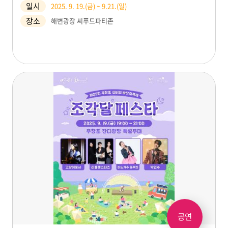
일시
2025. 9. 19.(금) ~ 9.21.(일)
장소
해변광장 씨푸드파티존
공연