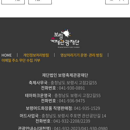
HOME
개인정보처리방침
영상처리기기 운영·관리 방침
이메일 주소 무단 수집 거부
재단법인 보령축제관광재단
축제사무국
: 충청남도 보령시 고잠2길55
전화번호
: 041-930-0891
테마파크운영국
: 충청남도 보령시 고잠2길55
전화번호
: 041-936-9475
보령머드화장품 직영판매점
: 041-935-1529
머드사업국
: 충청남도 보령시 주포면 관산공단길 14
전화번호
: 041-932-2208/2239
관광안내소(대천역)
: 041-932-2023/041-930-0980