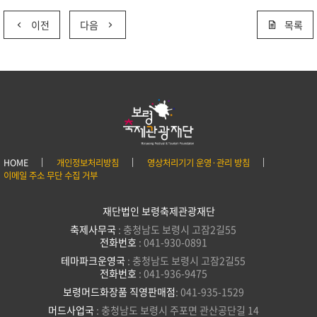
이전
다음
목록
HOME
개인정보처리방침
영상처리기기 운영·관리 방침
이메일 주소 무단 수집 거부
재단법인 보령축제관광재단
축제사무국
: 충청남도 보령시 고잠2길55
전화번호
: 041-930-0891
테마파크운영국
: 충청남도 보령시 고잠2길55
전화번호
: 041-936-9475
보령머드화장품 직영판매점
: 041-935-1529
머드사업국
: 충청남도 보령시 주포면 관산공단길 14