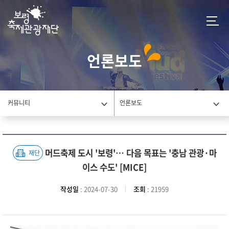
언론보도
커뮤니티
언론보도
머드축제 도시 '보령'… 다음 목표는 '충남 관광·마
재단
이스 수도' [MICE]
작성일
: 2024-07-30
조회
: 21959