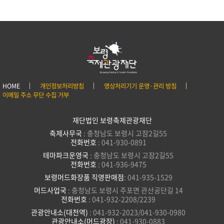
HOME
개인정보처리방침
영상처리기기 운영·관리 방침
이메일 주소 무단 수집 거부
재단법인 보령축제관광재단
축제사무국
: 충청남도 보령시 고잠2길55
전화번호
: 041-930-0891
테마파크운영국
: 충청남도 보령시 고잠2길55
전화번호
: 041-936-9475
보령머드화장품 직영판매점
: 041-935-1529
머드사업국
: 충청남도 보령시 주포면 관산공단길 14
전화번호
: 041-932-2208/2239
관광안내소(대천역)
: 041-932-2023/041-930-0980
관광안내소(머드광장)
: 041-930-0883