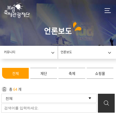
언론보도
커뮤니티
언론보도
전체
재단
축제
쇼핑몰
총
64
개