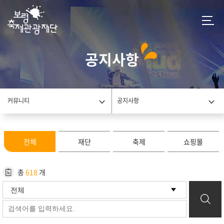
공지사항
커뮤니티
공지사항
전체
재단
축제
쇼핑몰
총
618
개