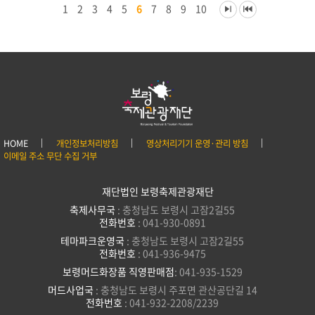
1
2
3
4
5
6
7
8
9
10
HOME
개인정보처리방침
영상처리기기 운영·관리 방침
이메일 주소 무단 수집 거부
재단법인 보령축제관광재단
축제사무국
: 충청남도 보령시 고잠2길55
전화번호
: 041-930-0891
테마파크운영국
: 충청남도 보령시 고잠2길55
전화번호
: 041-936-9475
보령머드화장품 직영판매점
: 041-935-1529
머드사업국
: 충청남도 보령시 주포면 관산공단길 14
전화번호
: 041-932-2208/2239