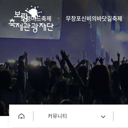
보령머드축제
무창포신비의바닷길축제
커뮤니티