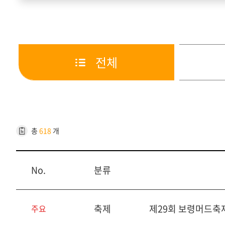
전체
총
618
개
No.
분류
축제
제29회 보령머드축
주요