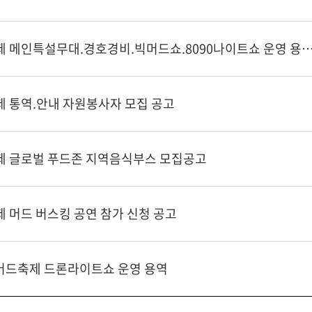
제29회 보령머드축제 메인특설무대.경호경비.빅머드쇼.8090나이트쇼 운영 용역 우
제 통역.안내 자원봉사자 모집 공고
제 글로벌 푸드존 지역음식부스 모집공고
 머드 버스킹 공연 참가 신청 공고
령머드축제 드론라이트쇼 운영 용역