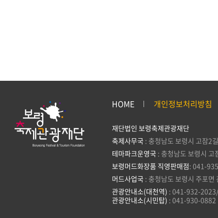
HOME
개인정보처리방침
재단법인 보령축제관광재단
축제사무국
: 충청남도 보령시 고잠2길
테마파크운영국
: 충청남도 보령시 고
보령머드화장품 직영판매점
: 041-93
머드사업국
: 충청남도 보령시 주포면 
관광안내소(대천역)
: 041-932-2023
관광안내소(시민탑)
: 041-930-0882