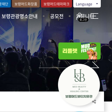
광재단
보령머드화장품
보령머드테마파크
Language
보령관광명소안내
공모전
커뮤니티
로그인