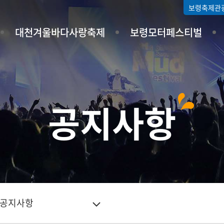
보령축제관
대천겨울바다사랑축제
보령모터페스티벌
공지사항
공지사항