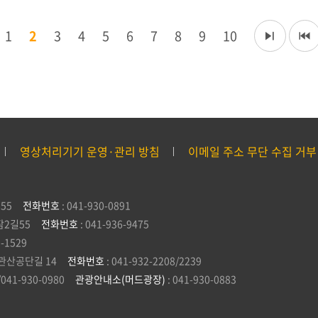
1
2
3
4
5
6
7
8
9
10
영상처리기기 운영·관리 방침
이메일 주소 무단 수집 거부
55
전화번호
: 041-930-0891
잠2길55
전화번호
: 041-936-9475
5-1529
관산공단길 14
전화번호
: 041-932-2208/2239
/041-930-0980
관광안내소(머드광장)
: 041-930-0883