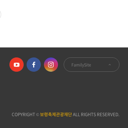
FamilySite
COPYRIGHT ©
보령축제관광재단
ALL RIGHTS RESERVED.