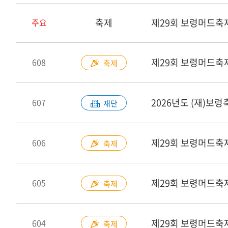
축제
제29회 보령머드축
주요
제29회 보령머드축
608
축제
2026년도 (재)보
607
재단
606
축제
605
축제
604
축제