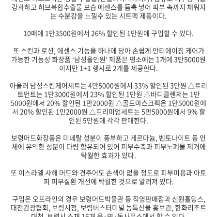
강화하고 허브복합추출물 보습 에센스를 듬뿍 넣어 피부 속까지 채워지
는 수분감을 느낄수 있는 시트팩 제품이다.
10매에 1만3500원에서 26% 할인된 1만원에 구입할 수 있다.
또 스킨과 로션, 에센스 기능을 하나에 담아 손쉽게 안티에이징 케어가
가능한 기능성 화장품 ‘남성올인원’ 제품은 평소에는 1개에 3만5000원
이지만 1+1 행사로 2개를 제공한다.
아울러 남성스킨케어세트는 4만5000원에서 33% 할인된 3만원 △트리
트먼트는 1만3000원에서 23% 할인된 1만원 △바디클렌저는 1만
5000원에서 20% 할인된 1만2000원 △골드마스크팩은 1만5000원에
서 20% 할인된 1만2000원 △프리미엄세트는 5만5000원에서 9% 할
인된 5만원에 각각 판매한다.
보령머드화장품은 미네랄 성분이 풍부하고 게르마늄, 벤토나이트 등 인
체에 유익한 성분이 다량 함유되어 있어 피부수축과 피부노폐물 제거에
탁월한 효과가 있다.
또 이스라엘 사해 머드와 견주어도 손색이 없을 정도로 피부미용과 아토
피 피부질환 개선에 탁월한 것으로 알려져 있다.
구입은 오프라인의 경우 보령머드박물관 등 직영판매점과 신원홀딩스,
대천관광협회, 보령시청, 보령버스터미널 농특산물 홍보관, 한화리조트
대천, 보령시 소재 16개 읍·면·동사무소에서 할 수 있다.