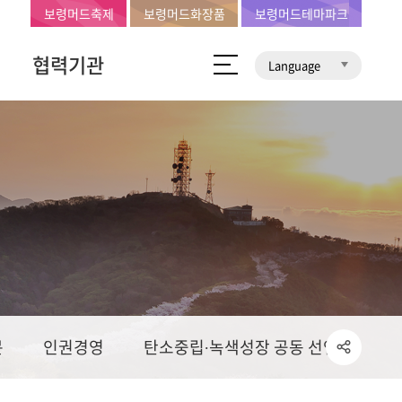
보령머드축제
보령머드화장품
보령머드테마파크
협력기관
Language
문
인권경영
탄소중립∙녹색성장 공동 선언문