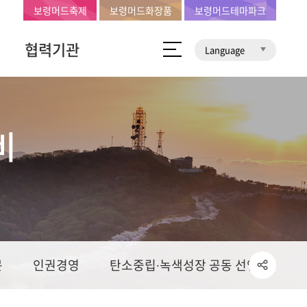
보령머드축제
보령머드화장품
보령머드테마파크
협력기관
Language
비
문
인권경영
탄소중립∙녹색성장 공동 선언문