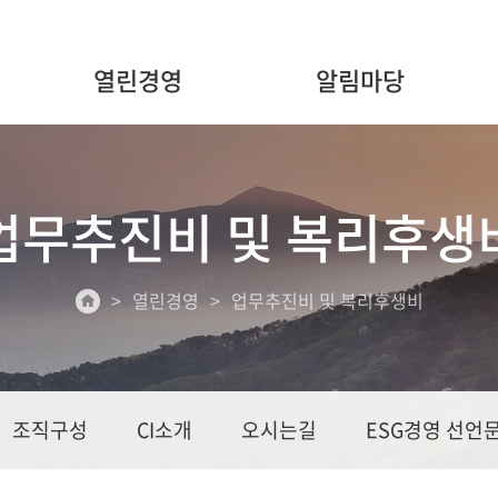
열린경영
알림마당
업무추진비 및 복리후생
열린경영
업무추진비 및 복리후생비
조직구성
CI소개
오시는길
ESG경영 선언