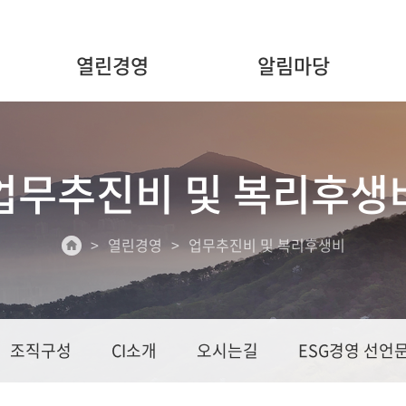
열린경영
알림마당
업무추진비 및 복리후생
열린경영
업무추진비 및 복리후생비
조직구성
CI소개
오시는길
ESG경영 선언