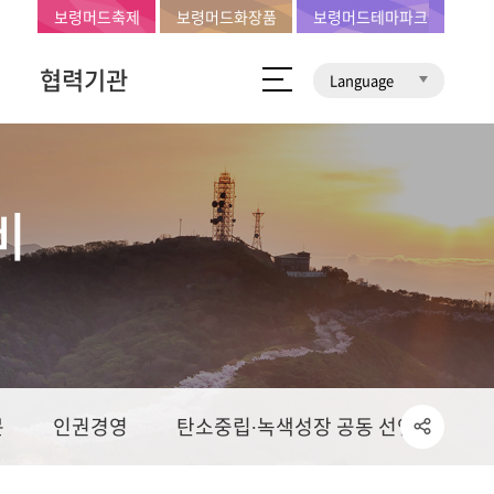
보령머드축제
보령머드화장품
보령머드테마파크
협력기관
Language
비
문
인권경영
탄소중립∙녹색성장 공동 선언문