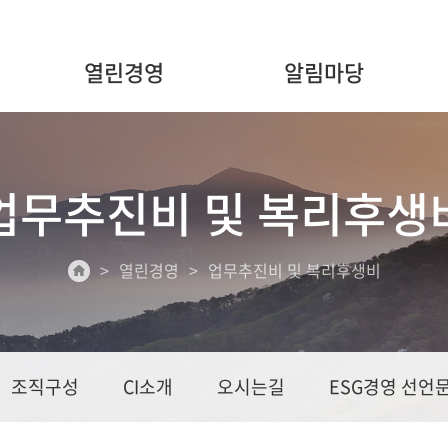
열린경영
알림마당
업무추진비 및 복리후생
열린경영
업무추진비 및 복리후생비
조직구성
CI소개
오시는길
ESG경영 선언