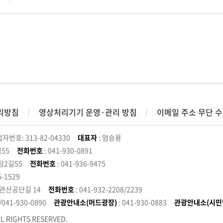
리방침
영상처리기기 운영·관리 방침
이메일 주소 무단 수
자번호: 313-82-04330
대표자
: 엄승용
55
전화번호
: 041-930-0891
잠2길55
전화번호
: 041-936-9475
5-1529
 관산공단길 14
전화번호
: 041-932-2208/2239
3/041-930-0890
관광안내소(머드광장)
: 041-930-0883
관광안내소(시민
L RIGHTS RESERVED.