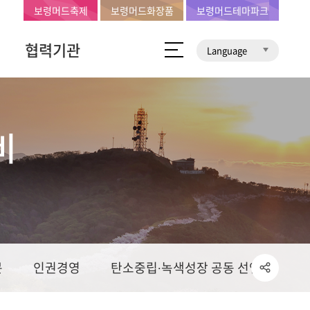
보령머드축제
보령머드화장품
보령머드테마파크
협력기관
Language
비
문
인권경영
탄소중립∙녹색성장 공동 선언문