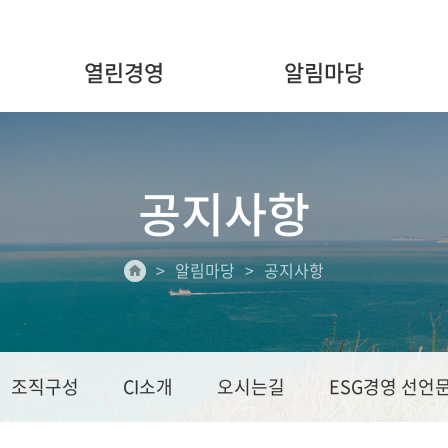
열린경영
알림마당
공지사항
알림마당
공지사항
조직구성
CI소개
오시는길
ESG경영 선언