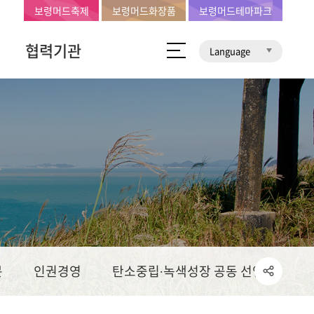
보령머드축제
보령머드화장품
보령머드테마파크
협력기관
Language
문
인권경영
탄소중립∙녹색성장 공동 선언문