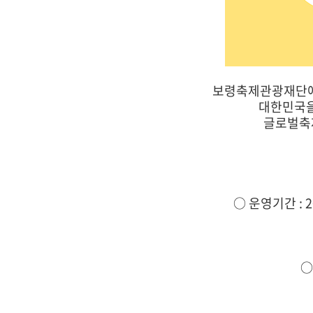
보령축제관광재단에
대한민국을
글로벌축
○ 운영기간 : 20
○