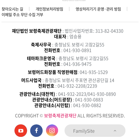
찾아오시는 길
개인정보처리방침
영상처리기기 운영·관리 방침
이메일 주소 무단 수집 거부
재단법인 보령축제관광재단
: 법인사업자번호: 313-82-04330
대표자
: 엄승용
축제사무국
: 충청남도 보령시 고잠2길55
전화번호
: 041-930-0891
테마파크운영국
: 충청남도 보령시 고잠2길55
전화번호
: 041-936-9475
보령머드화장품 직영판매점
: 041-935-1529
머드사업국
: 충청남도 보령시 주포면 관산공단길 14
전화번호
: 041-932-2208/2239
관광안내소(대천역)
: 041-932-2023/041-930-0890
관광안내소(머드광장)
: 041-930-0883
관광안내소(시민탑)
: 041-930-0882
COPYRIGHT ©
보령축제관광재단
ALL RIGHTS RESERVED.
FamilySite