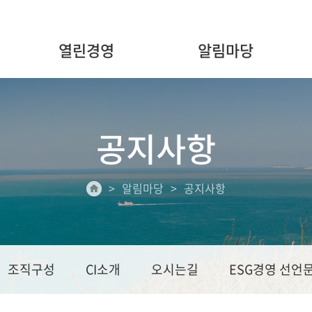
열린경영
알림마당
공지사항
알림마당
공지사항
조직구성
CI소개
오시는길
ESG경영 선언