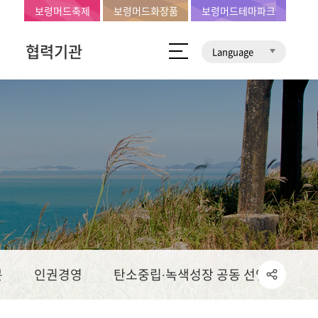
보령머드축제
보령머드화장품
보령머드테마파크
협력기관
Language
문
인권경영
탄소중립∙녹색성장 공동 선언문