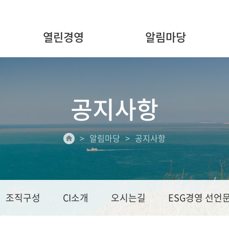
열린경영
알림마당
공지사항
알림마당
공지사항
조직구성
CI소개
오시는길
ESG경영 선언