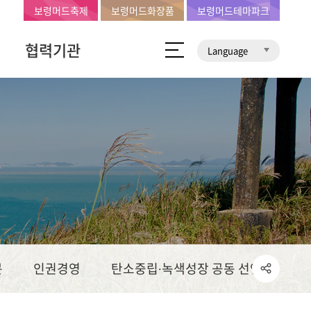
보령머드축제
보령머드화장품
보령머드테마파크
협력기관
Language
문
인권경영
탄소중립∙녹색성장 공동 선언문