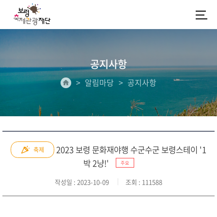
공지사항
알림마당
공지사항
2023 보령 문화재야행 수군수군 보령스테이 '1
축제
박 2냥!'
주요
작성일
: 2023-10-09
조회
: 111588