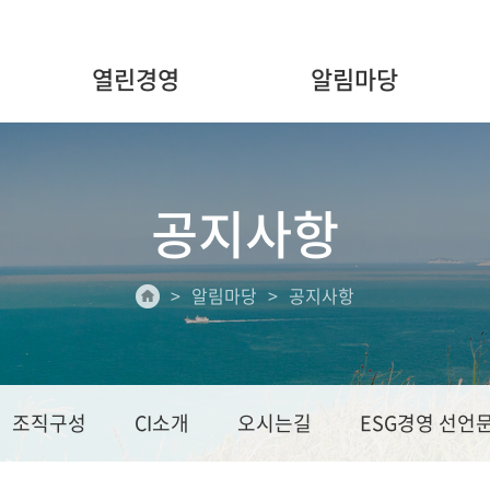
열린경영
알림마당
공지사항
알림마당
공지사항
조직구성
CI소개
오시는길
ESG경영 선언