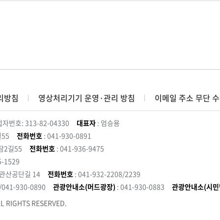
리방침
영상처리기기 운영·관리 방침
이메일 주소 무단 수
자번호: 313-82-04330
대표자
: 엄승용
55
전화번호
: 041-930-0891
잠2길55
전화번호
: 041-936-9475
5-1529
 관산공단길 14
전화번호
: 041-932-2208/2239
3/041-930-0890
관광안내소(머드광장)
: 041-930-0883
관광안내소(시민
L RIGHTS RESERVED.