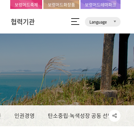
보령머드축제
보령머드화장품
보령머드테마파크
협력기관
Language
문
인권경영
탄소중립∙녹색성장 공동 선언문