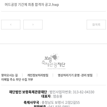
머드공장 기간제 최종 합격자 공고.hwp
목록
찾아오시는 길
개인정보처리방침
영상처리기기 운영·관리 방침
이메일 주소 무단 수집 거부
재단법인 보령축제관광재단
: 법인사업자번호: 313-82-04330
대표자
: 엄승용
축제사무국
: 충청남도 보령시 고잠2길55
전화번호
: 041-930-0891