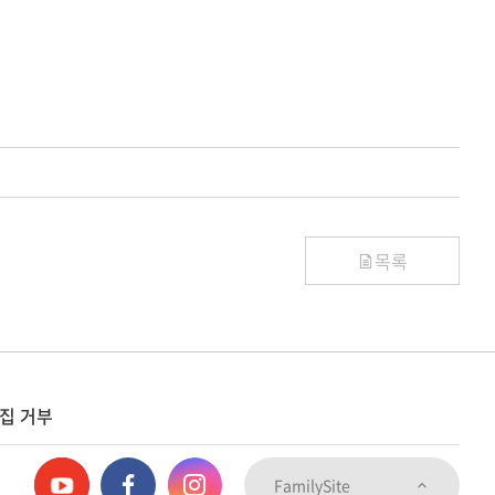
목록
집 거부
FamilySite