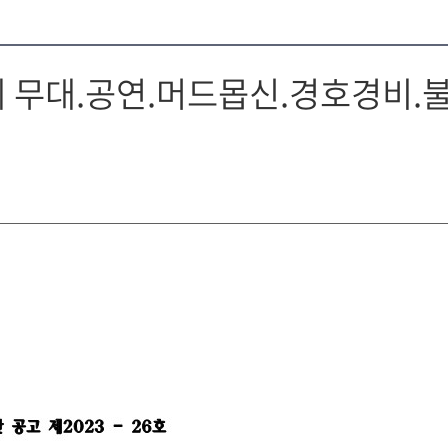
 무대.공연.머드몹신.경호경비.