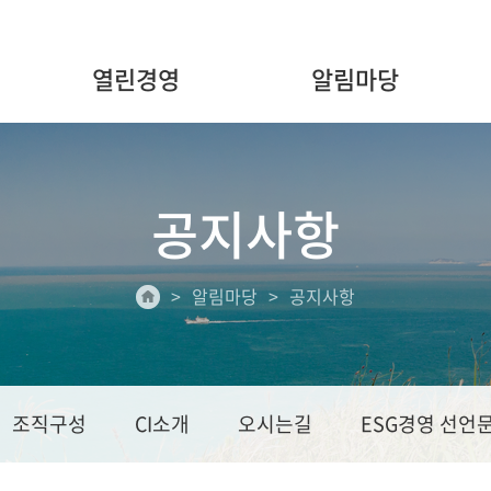
열린경영
알림마당
공지사항
알림마당
공지사항
조직구성
CI소개
오시는길
ESG경영 선언