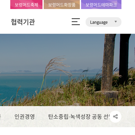
보령머드축제
보령머드화장품
보령머드테마파크
협력기관
Language
문
인권경영
탄소중립∙녹색성장 공동 선언문