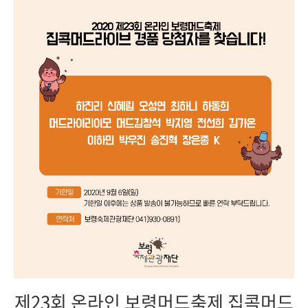
제23회 온라인 보령머드축제 집콕머드