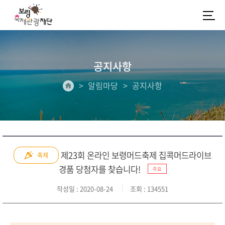
공지사항
알림마당
공지사항
제23회 온라인 보령머드축제 집콕머드라이브
축제
경품 당첨자를 찾습니다!
주요
작성일
: 2020-08-24
조회
: 134551