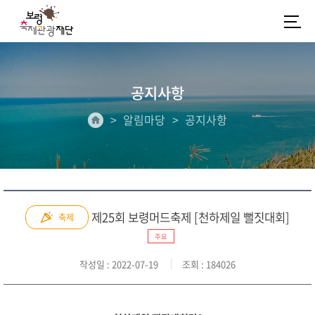
공지사항
알림마당
공지사항
제25회 보령머드축제 [천하제일 뻘짓대회]
축제
주요
작성일
: 2022-07-19
조회
: 184026