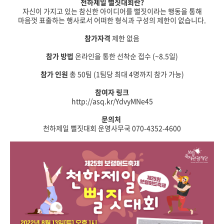
천하제일 뻘짓대회란?
자신이 가지고 있는 참신한 아이디어를 뻘짓이라는 행동을 통해
마음껏 표출하는 행사로서 어떠한 형식과 구성의 제한이 없습니다.
참가자격
제한 없음
참가 방법
온라인을 통한 선착순 접수 (~8.5일)
참가 인원
총 50팀 (1팀당 최대 4명까지 참가 가능)
참여자 링크
http://asq.kr/YdvyMNe45
문의처
천하제일 뻘짓대회 운영사무국 070-4352-4600