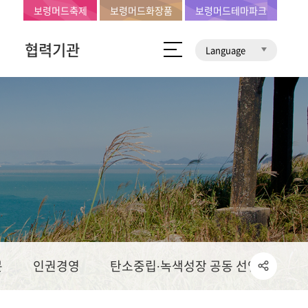
보령머드축제
보령머드화장품
보령머드테마파크
협력기관
Language
문
인권경영
탄소중립∙녹색성장 공동 선언문