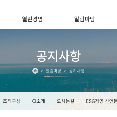
열린경영
알림마당
공지사항
알림마당
공지사항
조직구성
CI소개
오시는길
ESG경영 선언