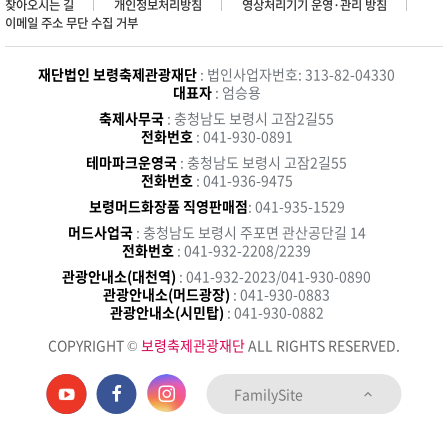
찾아오시는 길
개인정보처리방침
영상처리기기 운영·관리 방침
이메일 주소 무단 수집 거부
재단법인 보령축제관광재단
: 법인사업자번호: 313-82-04330
대표자
: 엄승용
축제사무국
: 충청남도 보령시 고잠2길55
전화번호
: 041-930-0891
테마파크운영국
: 충청남도 보령시 고잠2길55
전화번호
: 041-936-9475
보령머드화장품 직영판매점
: 041-935-1529
머드사업국
: 충청남도 보령시 주포면 관산공단길 14
전화번호
: 041-932-2208/2239
관광안내소(대천역)
: 041-932-2023/041-930-0890
관광안내소(머드광장)
: 041-930-0883
관광안내소(시민탑)
: 041-930-0882
COPYRIGHT ©
보령축제관광재단
ALL RIGHTS RESERVED.
FamilySite