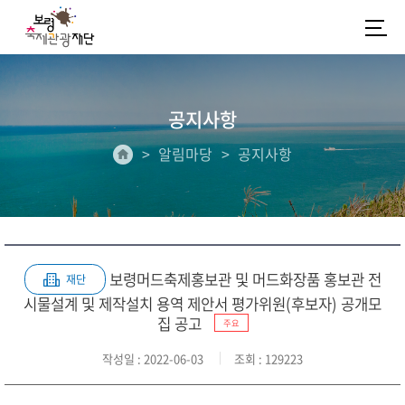
공지사항
알림마당
공지사항
보령머드축제홍보관 및 머드화장품 홍보관 전
재단
시물설계 및 제작설치 용역 제안서 평가위원(후보자) 공개모
집 공고
주요
작성일
: 2022-06-03
조회
: 129223