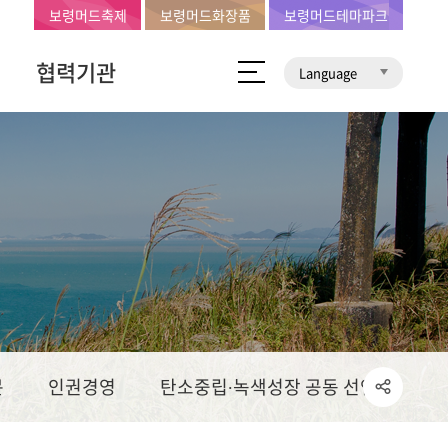
보령머드축제
보령머드화장품
보령머드테마파크
협력기관
Language
문
인권경영
탄소중립∙녹색성장 공동 선언문