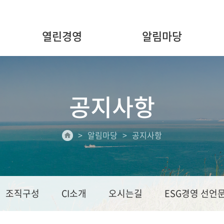
열린경영
알림마당
공지사항
알림마당
공지사항
조직구성
CI소개
오시는길
ESG경영 선언