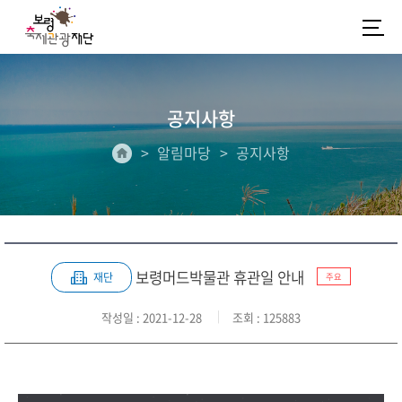
공지사항
알림마당
공지사항
보령머드박물관 휴관일 안내
재단
주요
작성일
: 2021-12-28
조회
: 125883