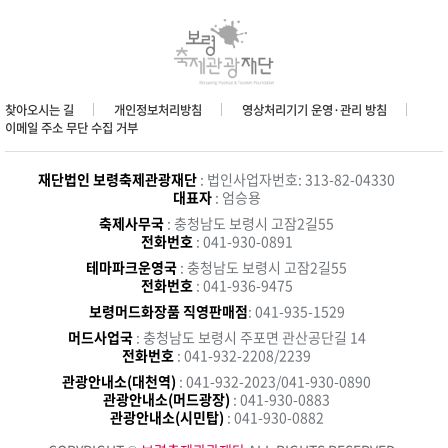
찾아오시는 길
개인정보처리방침
영상처리기기 운영·관리 방침
이메일 주소 무단 수집 거부
재단법인 보령축제관광재단
: 법인사업자번호: 313-82-04330
대표자
: 엄승용
축제사무국
: 충청남도 보령시 고잠2길55
전화번호
: 041-930-0891
테마파크운영국
: 충청남도 보령시 고잠2길55
전화번호
: 041-936-9475
보령머드화장품 직영판매점
: 041-935-1529
머드사업국
: 충청남도 보령시 주포면 관산공단길 14
전화번호
: 041-932-2208/2239
관광안내소(대천역)
: 041-932-2023/041-930-0890
관광안내소(머드광장)
: 041-930-0883
관광안내소(시민탑)
: 041-930-0882