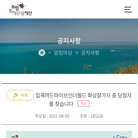
공지사항
알림마당
공지사항
집콕머드라이브인더월드 화상참가자 중 당첨자
축제
를 찾습니다
주요
작성일
: 2021-08-09
조회
: 185226