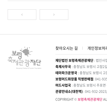
찾아오시는 길
개인정보처
재단법인 보령축제관광재단
: 법인사업
축제사무국
: 충청남도 보령시 고잠2길
테마파크운영국
: 충청남도 보령시 고
보령머드화장품 직영판매점
: 041-93
머드사업국
: 충청남도 보령시 주포면
관광안내소(대천역)
: 041-932-202
COPYRIGHT ©
보령축제관광재단
AL