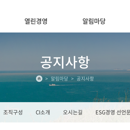
열린경영
알림마당
공지사항
알림마당
공지사항
조직구성
CI소개
오시는길
ESG경영 선언