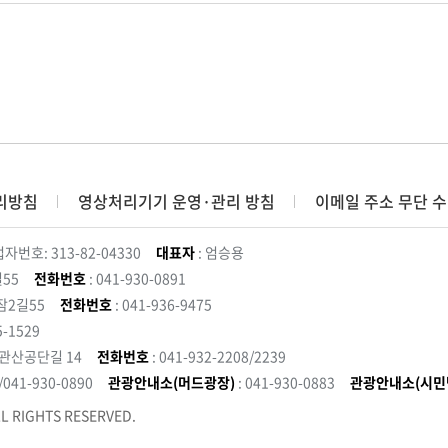
리방침
영상처리기기 운영·관리 방침
이메일 주소 무단 수
자번호: 313-82-04330
대표자
: 엄승용
55
전화번호
: 041-930-0891
잠2길55
전화번호
: 041-936-9475
5-1529
 관산공단길 14
전화번호
: 041-932-2208/2239
3/041-930-0890
관광안내소(머드광장)
: 041-930-0883
관광안내소(시민
L RIGHTS RESERVED.