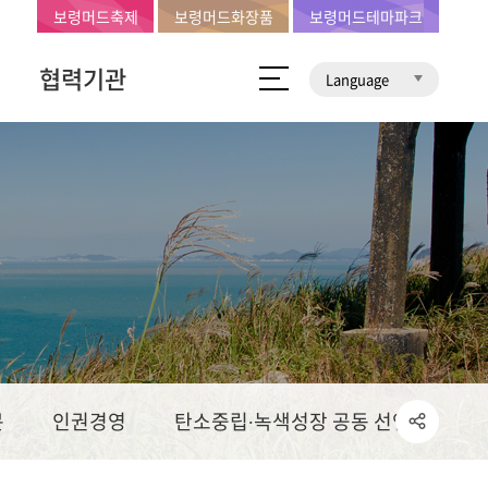
보령머드축제
보령머드화장품
보령머드테마파크
협력기관
Language
문
인권경영
탄소중립∙녹색성장 공동 선언문