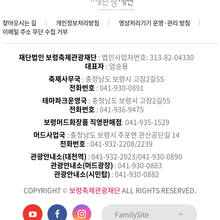
찾아오시는 길
개인정보처리방침
영상처리기기 운영·관리 방침
이메일 주소 무단 수집 거부
재단법인 보령축제관광재단
: 법인사업자번호: 313-82-04330
대표자
: 엄승용
축제사무국
: 충청남도 보령시 고잠2길55
전화번호
: 041-930-0891
테마파크운영국
: 충청남도 보령시 고잠2길55
전화번호
: 041-936-9475
보령머드화장품 직영판매점
: 041-935-1529
머드사업국
: 충청남도 보령시 주포면 관산공단길 14
전화번호
: 041-932-2208/2239
관광안내소(대천역)
: 041-932-2023/041-930-0890
관광안내소(머드광장)
: 041-930-0883
관광안내소(시민탑)
: 041-930-0882
COPYRIGHT ©
보령축제관광재단
ALL RIGHTS RESERVED.
FamilySite