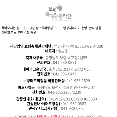
찾아오시는 길
개인정보처리방침
영상처리기기 운영·관리 방침
이메일 주소 무단 수집 거부
재단법인 보령축제관광재단
: 법인사업자번호: 313-82-04330
대표자
: 엄승용
축제사무국
: 충청남도 보령시 고잠2길55
전화번호
: 041-930-0891
테마파크운영국
: 충청남도 보령시 고잠2길55
전화번호
: 041-936-9475
보령머드화장품 직영판매점
: 041-935-1529
머드사업국
: 충청남도 보령시 주포면 관산공단길 14
전화번호
: 041-932-2208/2239
관광안내소(대천역)
: 041-932-2023/041-930-0890
관광안내소(머드광장)
: 041-930-0883
관광안내소(시민탑)
: 041-930-0882
COPYRIGHT ©
보령축제관광재단
ALL RIGHTS RESERVED.