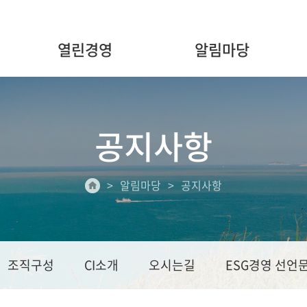
열린경영
알림마당
공지사항
알림마당
공지사항
조직구성
CI소개
오시는길
ESG경영 선언