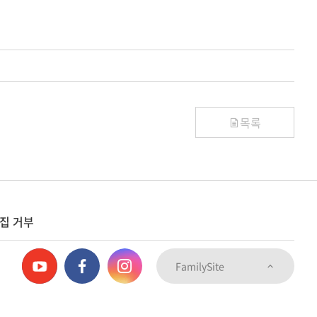
목록
집 거부
FamilySite