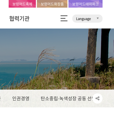
보령머드축제
보령머드화장품
보령머드테마파크
협력기관
Language
문
인권경영
탄소중립∙녹색성장 공동 선언문