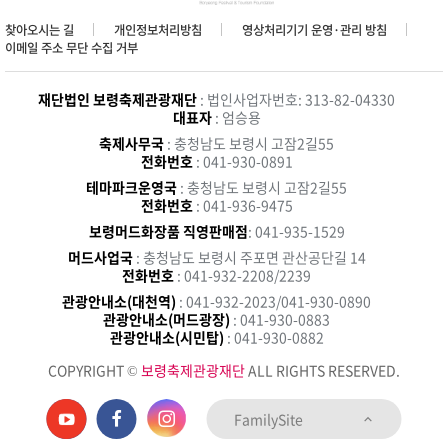
찾아오시는 길
개인정보처리방침
영상처리기기 운영·관리 방침
이메일 주소 무단 수집 거부
재단법인 보령축제관광재단
: 법인사업자번호: 313-82-04330
대표자
: 엄승용
축제사무국
: 충청남도 보령시 고잠2길55
전화번호
: 041-930-0891
테마파크운영국
: 충청남도 보령시 고잠2길55
전화번호
: 041-936-9475
보령머드화장품 직영판매점
: 041-935-1529
머드사업국
: 충청남도 보령시 주포면 관산공단길 14
전화번호
: 041-932-2208/2239
관광안내소(대천역)
: 041-932-2023/041-930-0890
관광안내소(머드광장)
: 041-930-0883
관광안내소(시민탑)
: 041-930-0882
COPYRIGHT ©
보령축제관광재단
ALL RIGHTS RESERVED.
FamilySite