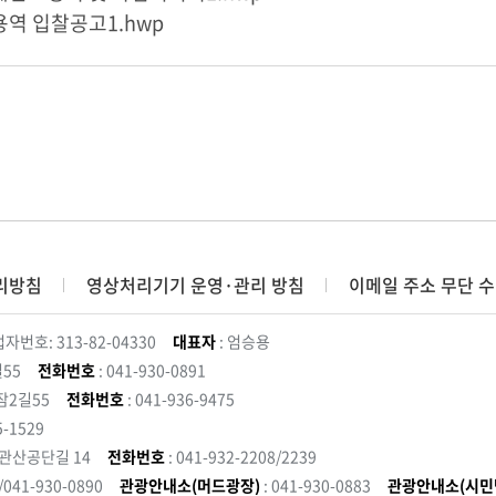
용역 입찰공고1.hwp
리방침
영상처리기기 운영·관리 방침
이메일 주소 무단 수
자번호: 313-82-04330
대표자
: 엄승용
55
전화번호
: 041-930-0891
잠2길55
전화번호
: 041-936-9475
5-1529
 관산공단길 14
전화번호
: 041-932-2208/2239
3/041-930-0890
관광안내소(머드광장)
: 041-930-0883
관광안내소(시민