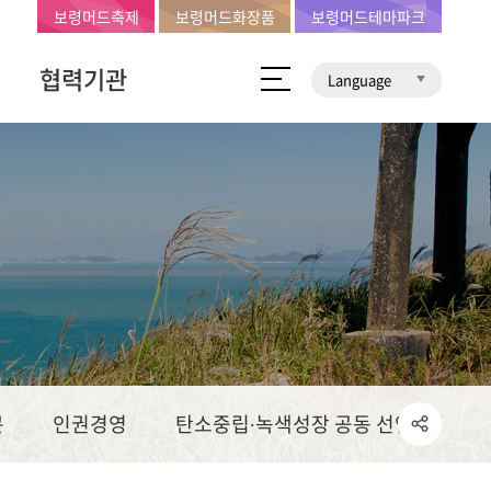
보령머드축제
보령머드화장품
보령머드테마파크
협력기관
Language
문
인권경영
탄소중립∙녹색성장 공동 선언문