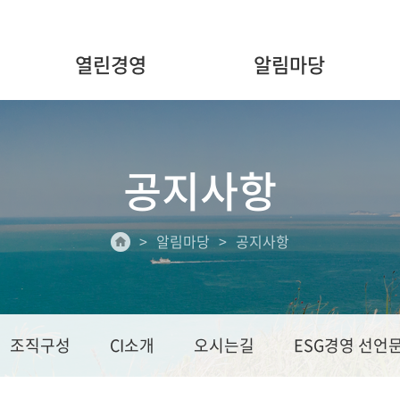
열린경영
알림마당
공지사항
알림마당
공지사항
조직구성
CI소개
오시는길
ESG경영 선언