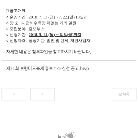
□ 공고
개요
○
운영기간
: 2018. 7. 13.(
금
) ~ 7. 22.(
일
) 10
일간
○
장 소
:
대천해수욕장 차없는 거리 일원
○
모집분야
: 홍보부스
○
신청기간
:
2018. 5. 14.(
월
)
∼
6. 8.(
금
)
까지
○
신청자격
:
공공기관
,
법인 및 단체
,
개인사업자
자세한 내용은 첨부파일을 참고하시기 바랍니다.
제21회 보령머드축제 홍보부스 신청 공고.hwp
목록