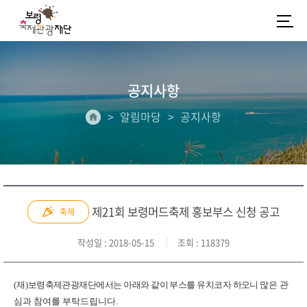
공지사항
알림마당
공지사항
제21회 보령머드축제 홍보부스 신청 공고
축제
작성일
: 2018-05-15
조회
: 118379
(
재
)
보령축제관광재단에서는 아래와 같이 부스를 유치코자
하오니
많은 관
심과 참여를 부탁드립니다
.