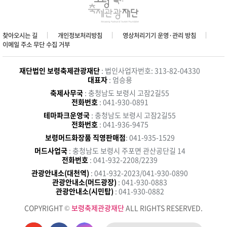
찾아오시는 길
개인정보처리방침
영상처리기기 운영·관리 방침
이메일 주소 무단 수집 거부
재단법인 보령축제관광재단
: 법인사업자번호: 313-82-04330
대표자
: 엄승용
축제사무국
: 충청남도 보령시 고잠2길55
전화번호
: 041-930-0891
테마파크운영국
: 충청남도 보령시 고잠2길55
전화번호
: 041-936-9475
보령머드화장품 직영판매점
: 041-935-1529
머드사업국
: 충청남도 보령시 주포면 관산공단길 14
전화번호
: 041-932-2208/2239
관광안내소(대천역)
: 041-932-2023/041-930-0890
관광안내소(머드광장)
: 041-930-0883
관광안내소(시민탑)
: 041-930-0882
COPYRIGHT ©
보령축제관광재단
ALL RIGHTS RESERVED.