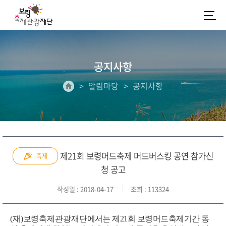
공지사항
알림마당
공지사항
제21회 보령머드축제 머드버스킹 공연 참가신
축제
청 공고
작성일
: 2018-04-17
조회
: 113324
(
재
)
보령축제관광재단
에서는 제
21
회 보령머드축제기간 동