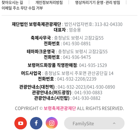
찾아오시는 길
개인정보처리방침
영상처리기기 운영·관리 방침
이메일 주소 무단 수집 거부
재단법인 보령축제관광재단
: 법인사업자번호: 313-82-04330
대표자
: 엄승용
축제사무국
: 충청남도 보령시 고잠2길55
전화번호
: 041-930-0891
테마파크운영국
: 충청남도 보령시 고잠2길55
전화번호
: 041-936-9475
보령머드화장품 직영판매점
: 041-935-1529
머드사업국
: 충청남도 보령시 주포면 관산공단길 14
전화번호
: 041-932-2208/2239
관광안내소(대천역)
: 041-932-2023/041-930-0890
관광안내소(머드광장)
: 041-930-0883
관광안내소(시민탑)
: 041-930-0882
COPYRIGHT ©
보령축제관광재단
ALL RIGHTS RESERVED.
FamilySite