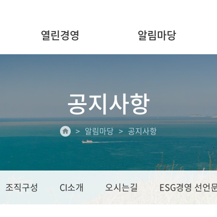
열린경영
알림마당
공지사항
알림마당
공지사항
조직구성
CI소개
오시는길
ESG경영 선언