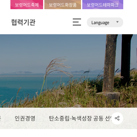
보령머드축제
보령머드화장품
보령머드테마파크
협력기관
Language
문
인권경영
탄소중립∙녹색성장 공동 선언문